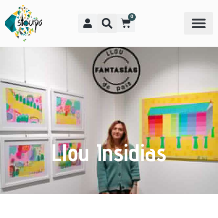
0
Llou Insidias