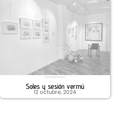
Soles y sesión vermú
12 octubre, 2024
Llega el otoño, y como con la estación,
nuestras paredes mudan a nuevas
tonalidades y experiencias ...
VER DETALLES