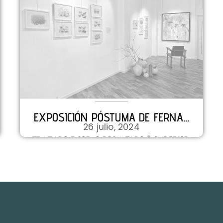
EXPOSICIÓN PÓSTUMA DE FERNA...
26 julio, 2024
TRAZADO E COR: O RESULTADO É SUPERIOR
Á SUMA DAS PARTES Este año la la galería
ceense suspende la t...
VER DETALLES