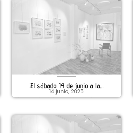
¡El sábado 14 de junio a la...
14 junio, 2025
Inauguración de la exposición colectiva
"Stoupidos 2025" en Stoupa Este verano,
como cada año, Stoup...
VER DETALLES