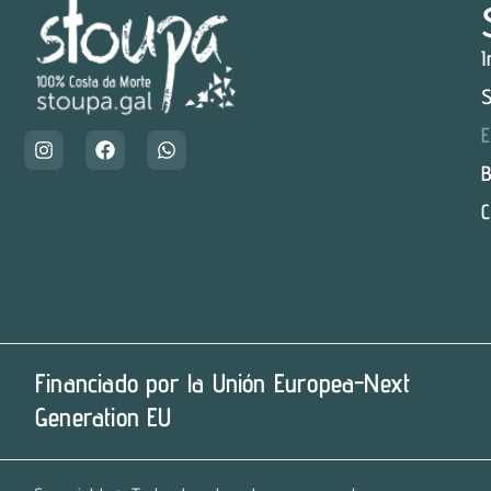
I
S
E
B
C
Financiado por la Unión Europea-Next
Generation EU