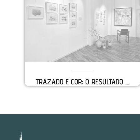
TRAZADO E COR: O RESULTADO ...
Este año la la galería ceense suspende la
tradicional exposición colectiva veraniega
titulada “Stoup...
VER DETALLES