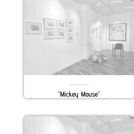
“Mickey Mouse”
O conto do lobo – “Mickey Mouse” En su
nueva exposición en Stoupa, O conto do lobo
juega con la tran...
VER DETALLES