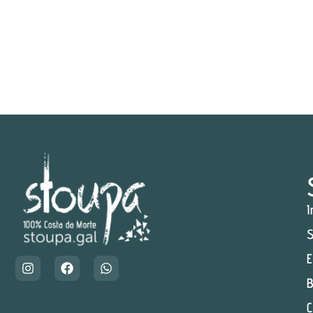
I
S
E
B
C