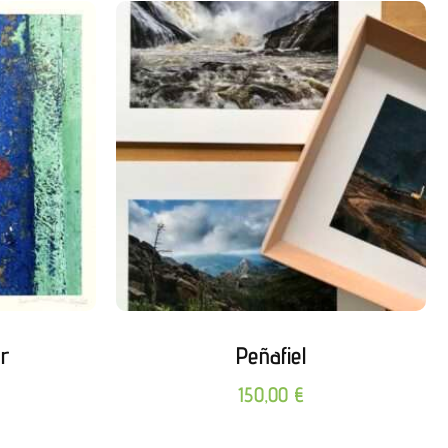
r
Peñafiel
150,00
€