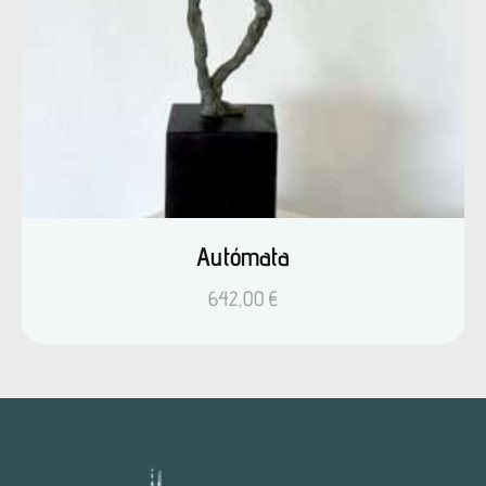
Autómata
642,00
€