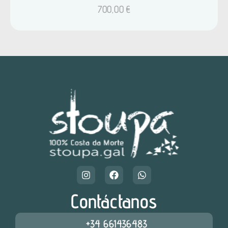
700,00
€
Contáctanos
+34 661436483